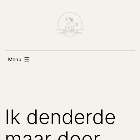
Ga
naar
de
inhoud
Menu
Ik denderde
maar door